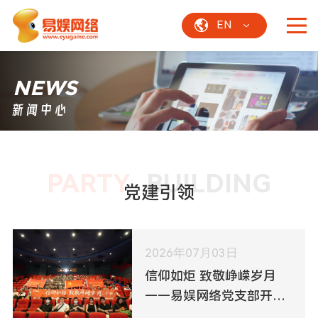
EN
NEWS
新闻中心
PARTY
BUILDING
党建引领
2026年07月03日
信仰如炬 致敬峥嵘岁月
——易娱网络党支部开展
《四渡》红色观影主题党