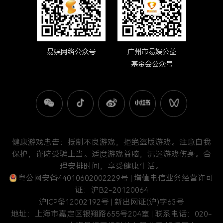
易娱网络公众号
广州市易娱公益
基金会公众号
健康游戏忠告：抵制不良游戏，拒绝盗版游戏。注意自我
保护，谨防受骗上当。适度游戏益脑，沉迷游戏伤身。合
理安排时间，享受健康生活。
粤公网安备44010602002229号
| 增值电信业务经营许可
证：沪B2-20120064
沪ICP备12002192号
| 新出网证(沪)字63号
地址：上海市嘉定区银翔路655号204室 | 联系电话：020-