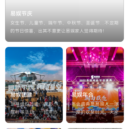
易娱节庆
女生节、儿童节、端午节、中秋节、圣诞节…不定期
的节日惊喜，出其不意更让易娱家人觉得期待！
易娱团建
易娱年会
定期组织团建、观影、
年会盛典是易娱人一年
旅行等活动，一起用热
一度的欢聚时光，大家
爱的脚步去丈量世界！
欢聚一堂，用狂欢和好
礼共赴美好！