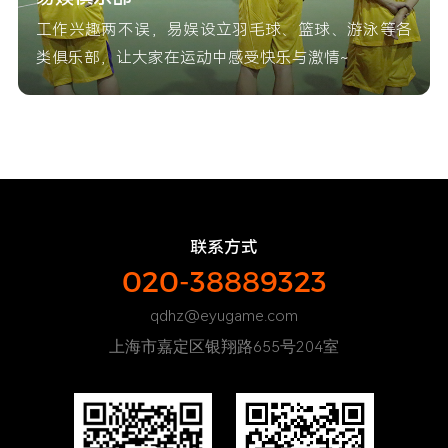
工作兴趣两不误，易娱设立羽毛球、篮球、游泳等各
类俱乐部，让大家在运动中感受快乐与激情~
联系方式
020-38889323
qdhz@eyugame.com
上海市嘉定区银翔路655号204室