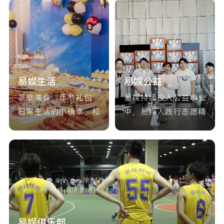
易娱生活
易娱公益
茶歇美食、年节礼包…
易娱持续投入公益事业
日常生活的小确幸，和
中，易娱人践行志愿精
有意思的人一起做有意
神，公益没有终点，微
义的事情！
光终可成炬！
易娱俱乐部