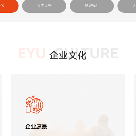
文化
员工风采
易娱福利
人
EYU
CULTURE
企业文化
企业愿景