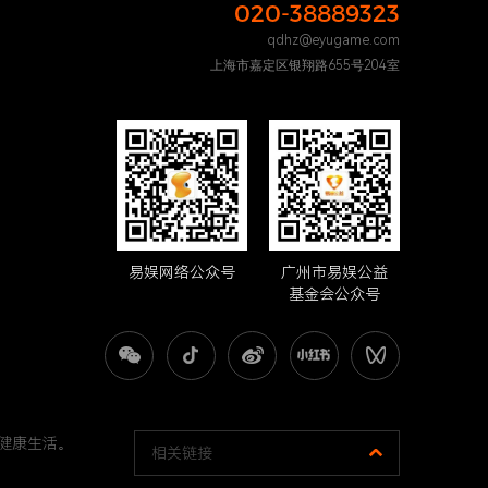
020-38889323
qdhz@eyugame.com
上海市嘉定区银翔路655号204室
易娱网络公众号
广州市易娱公益
基金会公众号
健康生活。
相关链接