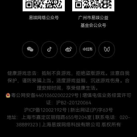
易娱网络公众号
广州市易娱公益
基金会公众号
健康游戏忠告：抵制不良游戏，拒绝盗版游戏。注意自我
保护，谨防受骗上当。适度游戏益脑，沉迷游戏伤身。合
理安排时间，享受健康生活。
粤公网安备44010602002229号
| 增值电信业务经营许可
证：沪B2-20120064
沪ICP备12002192号
| 新出网证(沪)字63号
地址：上海市嘉定区银翔路655号204室 | 联系电话：020-
38889323 | 上海易娱网络科技有限公司 版权所有