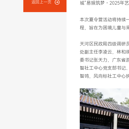
返回上一页
城”易娱筑梦・2025
本次夏令营活动将持续
程，旨在为困境儿童与
天河区民政局四级调研
处副主任李凌云，林和
委书记张天力，广东省
智社工中心党支部书记
智鸣，风向标社工中心