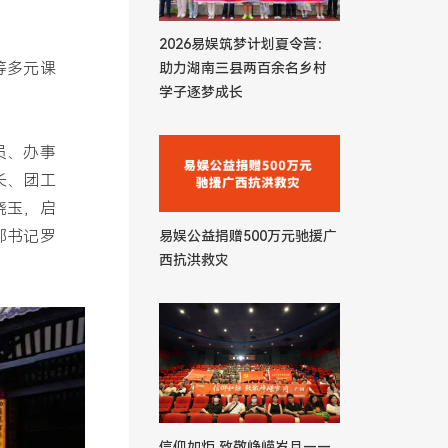
2026易娱筑梦计划夏令营：
等多元课
助力湖南三县两百余名乡村
学子逐梦成长
员、办事
长、团工
晓玉，启
部书记罗
易娱公益捐赠500万元驰援广
西抗洪救灾
信仰如炬 致敬峥嵘岁月——