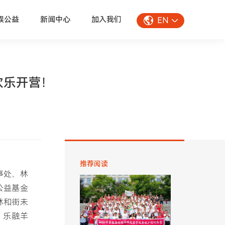
娱公益
新闻中心
加入我们
EN
”欢乐开营！
推荐阅读
事处、林
公益基金
林和街未
 乐融羊