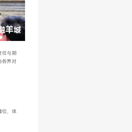
责任与期
会各界对
摊位，体