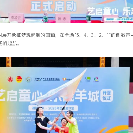
展开象征梦想起航的画轴，在全场“5、4、3、2、1”的倒数声
营扬帆起航。