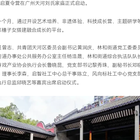
年艺启夏令营在广州天河刘氏家庙正式启动。
一个月，通过开设艺术培养、非遗体验、科技成长营、主题研学
来穗子女搭建融合成长的平台。
员曾志、共青团天河区委员会副书记黄润庆，林和街道党工委委
街道办事处公共服务办公室主任杨浩晟，林和街道综合执法队队
游戏产业协会执行会长鲁晓昆，党支部书记黎秀珠，副秘书长邓
、理事长李森，启智社工中心总干事陈立，风向标社工中心党支
执行总监邱晓艺等嘉宾出席启动仪式。