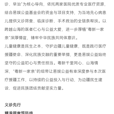
诊、早治”为核心导向，依托两家医院优质专业医疗资源，
结合易娱公益基金会的资金与项目支持，为当地先心病患
儿提供义诊筛查、临床诊断、手术救治的全链条帮扶。以
跨越山海的医者仁心与公益大爱，进一步厚植“粤新一家
亲”深厚情谊，铸牢中华民族共同体意识。
儿童健康是民生之本，守护边疆儿童健康，既是践行医疗
援疆使命、深化民族交融的重要举措，更是易娱公益始终
坚守的公益初心与责任担当。粤新千里同心、山海情
深，“粤新一家亲”的纽带让易娱公益有幸深度参与本次医
疗援疆工作，以持续的公益投入与行动，为边疆民生建
设、促进民族团结贡献坚实力量。
义诊先行
精准筛查筑防线