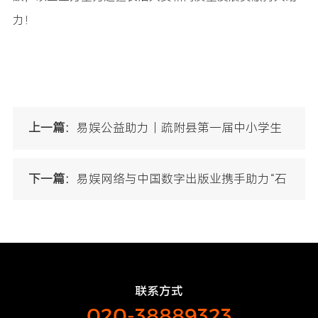
力！
上一篇：
易娱公益助力｜疏附县第一届中小学生
人工智能大赛顺利举办
下一篇：
易娱网络与中国数字出版业携手助力“石
榴籽计划”落地湖南
联系方式
020-38889323