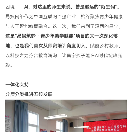
困境——
AI，对这里的师生来说，曾是遥远的“陌生词”
。
易娱网络作为中国互联网百强企业，始终聚焦青少年健康
与人工智能教育融合。这一次，我们来到了滇西的昌宁，
这是“易娱筑梦・青少年助学赋能”项目的又一次深化落
地，也是我们首次从师资培训角度切入
，赋能乡村教师，
以科技之力弥合教育鸿沟，让昌宁孩子能在AI时代绽放光
彩。
一体化支持
分层分类推进五校发展