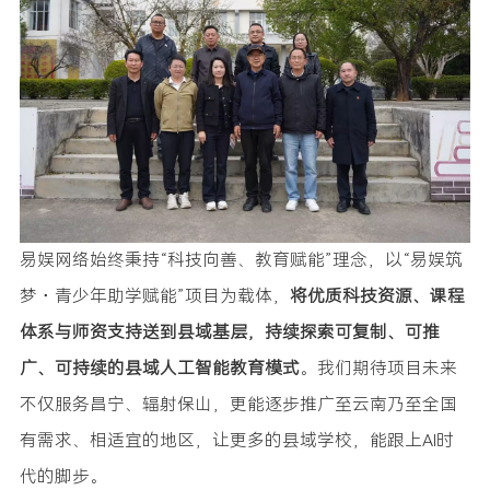
易娱网络始终秉持“科技向善、教育赋能”理念，以“易娱筑
梦・青少年助学赋能”项目为载体，
将优质科技资源、课程
体系与师资支持送到县域基层，持续探索可复制、可推
广、可持续的县域人工智能教育模式
。我们期待项目未来
不仅服务昌宁、辐射保山，更能逐步推广至云南乃至全国
有需求、相适宜的地区，让更多的县域学校，能跟上AI时
代的脚步。