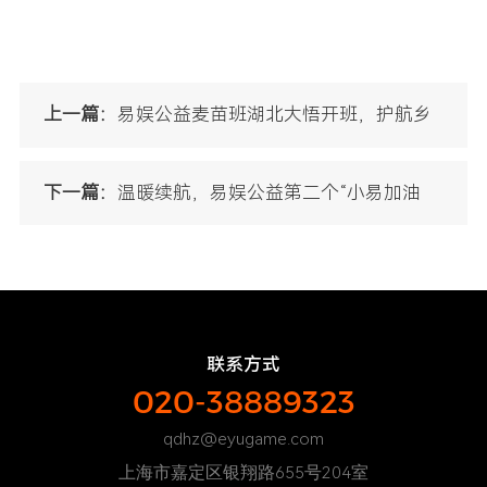
上一篇：
易娱公益麦苗班湖北大悟开班，护航乡
村学子三年发展
下一篇：
温暖续航，易娱公益第二个“小易加油
站”患儿关爱之家正式启用
联系方式
020-38889323
qdhz@eyugame.com
上海市嘉定区银翔路655号204室