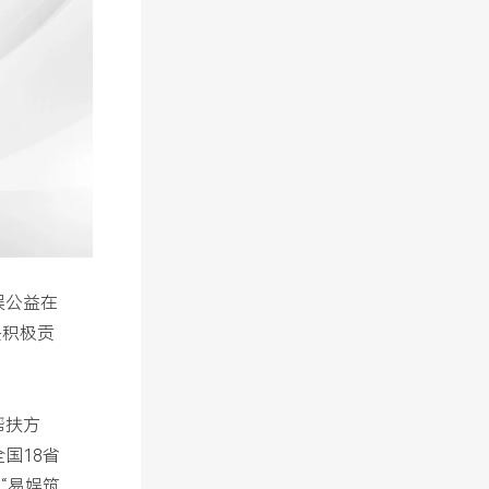
娱公益在
兴积极贡
帮扶方
国18省
“易娱筑