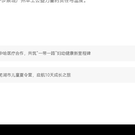
一步展现广州本土公益力量的责任与温度。
中哈医疗合作，共筑“一带一路”妇幼健康新里程碑
芜湖市儿童夏令营，启航10天成长之旅