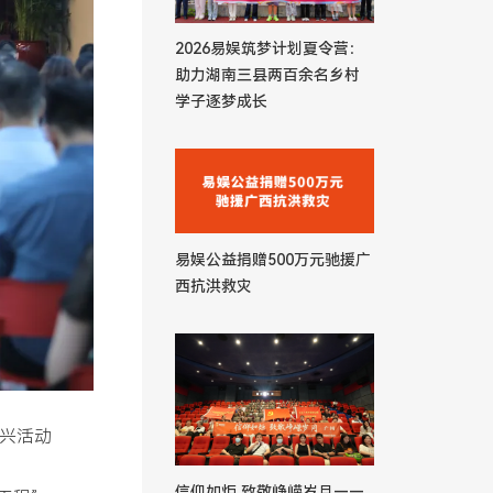
2026易娱筑梦计划夏令营：
助力湖南三县两百余名乡村
学子逐梦成长
易娱公益捐赠500万元驰援广
西抗洪救灾
振兴活动
信仰如炬 致敬峥嵘岁月——