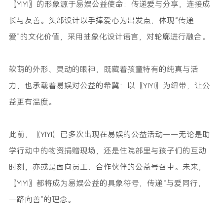
〖YIYI〗的形象源于易娱公益使命：传递爱与分享，连接成
长与友善。头部设计以手捧爱心为出发点，体现“传递
爱”的文化价值，采用抽象化设计语言，对轮廓进行融合。
软萌的外形、灵动的眼神，既藏着孩童特有的纯真与活
力，也承载着易娱对公益的希冀：以〖YIYI〗为纽带，让公
益更有温度。
此前，〖YIYI〗已多次出现在易娱的公益活动——无论是助
学行动中的物资捐赠现场，还是住院部里与孩子们的互动
时刻，亦或是面向员工、合作伙伴的公益号召中。未来，
〖YIYI〗都将成为易娱公益的具象符号，传递“与爱同行，
一路向善”的理念。