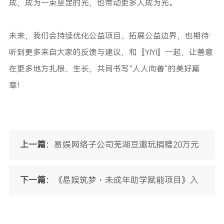
成，成为一束坚定的光，也带动更多人成为光。
未来，我们会持续优化公益项目、拓展公益边界，也期待
听到更多来自大家的反馈与建议，和〖YIYI〗一起，让善意
在更多地方扎根、生长，共同书写“人人向善”的美好篇
章！
上一篇：
易娱网络子公司芜湖豆邀玩捐赠20万元
助力困难群体帮扶
下一篇：
《易娱筑梦・未成年助学赋能项目》入
选2025广州互联网企业“十大正能量案例”