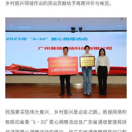
乡村振兴领域作出的突出贡献给予高度评价与肯定。
民族要实现伟大复兴，乡村振兴是必由之路。易娱网络积
极响应省委 “6・30” 爱心捐赠活动及广东省通信管理局扶