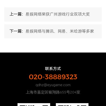
上一篇：
易娱网络荣获广州游戏行业双项大奖
下一篇：
易娱网络与腾讯、网易、米哈游等多家
数字出版企业奔赴内蒙古助力“石榴籽计划”公益
项目
联系方式
020-38889323
qdhz@eyugame.com
上海市嘉定区银翔路655号204室