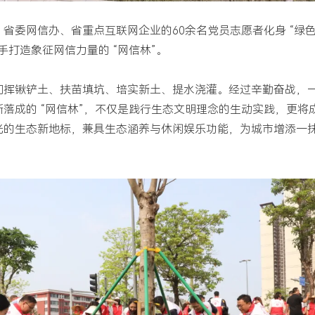
省委网信办、省重点互联网企业的60余名党员志愿者化身 “绿
手打造象征网信力量的 “网信林”。
们挥锹铲土、扶苗填坑、培实新土、提水浇灌。经过辛勤奋战，
落成的 “网信林”，不仅是践行生态文明理念的生动实践，更将
光的生态新地标，兼具生态涵养与休闲娱乐功能，为城市增添一