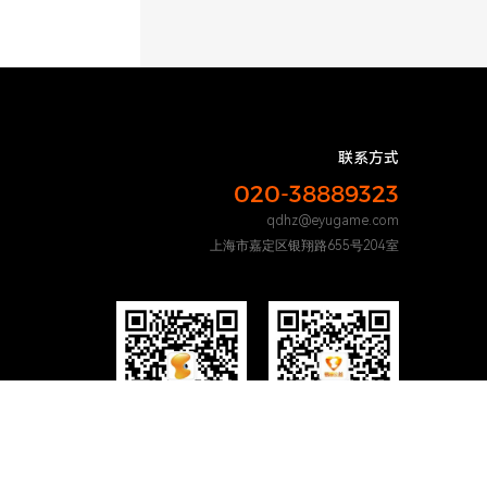
联系方式
020-38889323
qdhz@eyugame.com
上海市嘉定区银翔路655号204室
易娱网络公众号
广州市易娱公益
基金会公众号