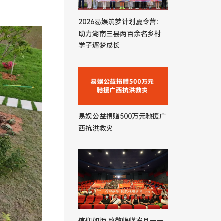
2026易娱筑梦计划夏令营：
助力湖南三县两百余名乡村
学子逐梦成长
易娱公益捐赠500万元驰援广
西抗洪救灾
信仰如炬 致敬峥嵘岁月——